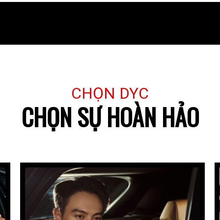
CHỌN DYC
CHỌN SỰ HOÀN HẢO